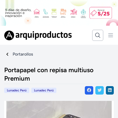
Portarollos
Portapapel con repisa multiuso
Premium
Lunadec Perú
Lunadec Perú