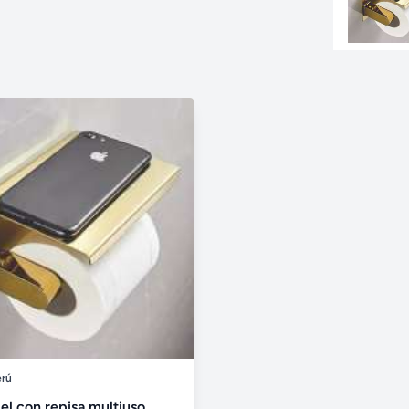
erú
el con repisa multiuso