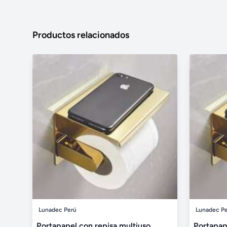
Productos relacionados
Lunadec Perú
Lunadec P
Portapapel con repisa multiuso
Portapap