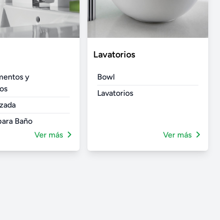
Lavatorios
entos y
Bowl
os
Lavatorios
izada
 para Baño
Ver más
Ver más