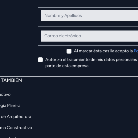
Nombre y Apellidos
Correo electrónico
Al marcar ésta casilla acepto la
Po
Autorizo el tratamiento de mis datos personales
parte de esta empresa.
E TAMBIÉN
ctivo
gía Minera
 de Arquitectura
rma Constructivo