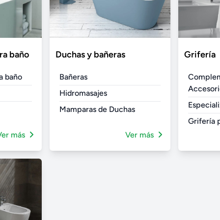
ra baño
Duchas y bañeras
Grifería
a baño
Bañeras
Complem
Accesori
Hidromasajes
Especial
Mamparas de Duchas
Grifería
Ver más
Ver más