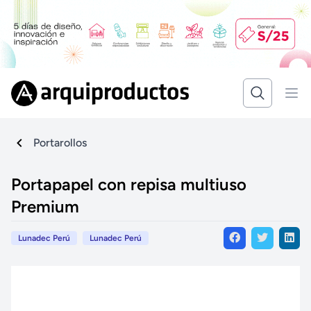
Portarollos
Portapapel con repisa multiuso
Premium
Lunadec Perú
Lunadec Perú