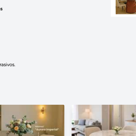
as
asivos.