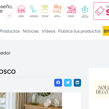
Productos
Noticias
Videos
Publica tus productos
BI
medor
BOSCO