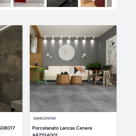
SANICENTER
Z508017
Porcelanato Lancas Cenere
ABZ514001