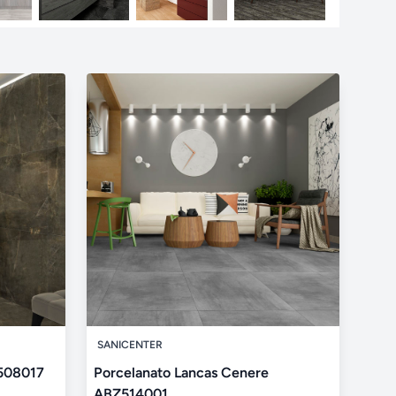
SANICENTER
Z508017
Porcelanato Lancas Cenere
ABZ514001