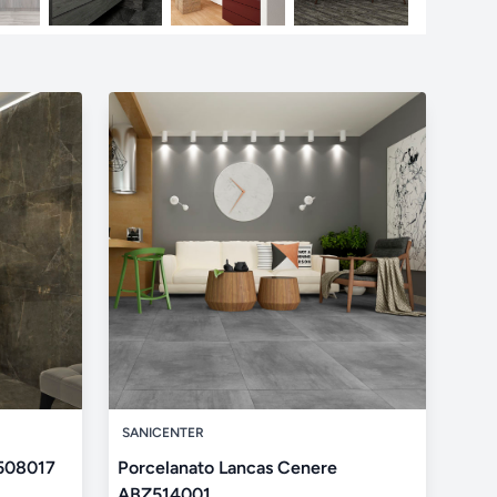
SANICENTER
Z508017
Porcelanato Lancas Cenere
ABZ514001