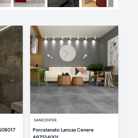
SANICENTER
Z508017
Porcelanato Lancas Cenere
ABZ514001