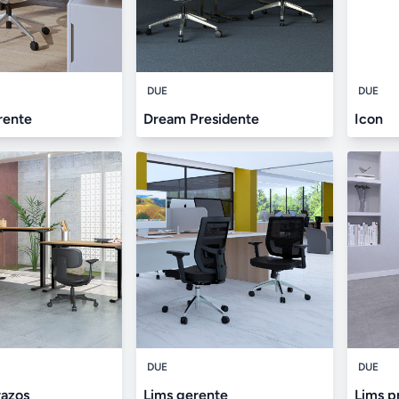
DUE
DUE
rente
Dream Presidente
Icon
DUE
DUE
razos
Lims gerente
Lims p