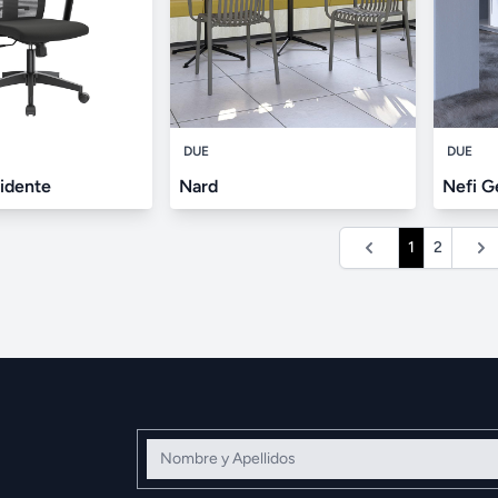
DUE
DUE
idente
Nard
Nefi G
1
2
Nombre y Apellidos