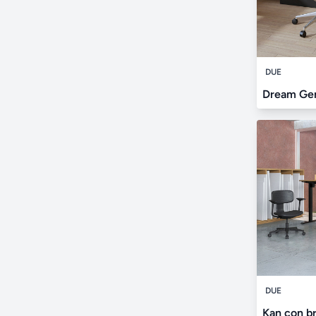
DUE
Dream Ge
DUE
Kan con b