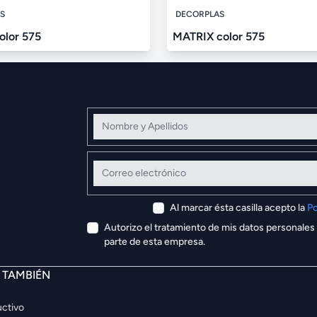
S
DECORPLAS
olor 575
MATRIX color 575
Nombre y Apellidos
Correo electrónico
Al marcar ésta casilla acepto la
Po
Autorizo el tratamiento de mis datos personales
parte de esta empresa.
E TAMBIÉN
ctivo