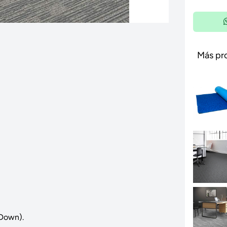
Más pr
 Down).