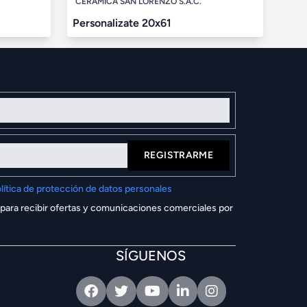
CERÁMICA SAN LORENZO S.A.C.
Personalizate 20x61
REGISTRARME
lítica de protección de datos personales
 para recibir ofertas y comunicaciones comerciales por
SÍGUENOS
Facebook
Twitter
Youtube
Linkedin
Intagram