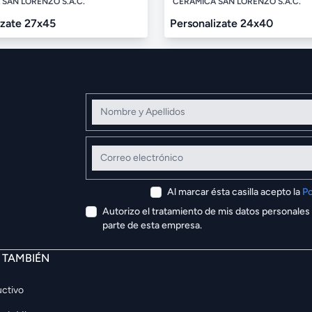
SAN LORENZO S.A.C.
CERÁMICA SAN LORENZO S.A.C.
izate 27x45
Personalizate 24x40
Nombre y Apellidos
Correo electrónico
Al marcar ésta casilla acepto la
Po
Autorizo el tratamiento de mis datos personales
parte de esta empresa.
E TAMBIÉN
ctivo