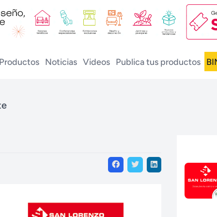
Productos
Noticias
Videos
Publica tus productos
BI
te