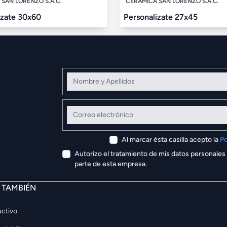
SAN LORENZO S.A.C.
CERÁMICA SAN LORENZO S.A.C.
izate 30x60
Personalizate 27x45
Nombre y Apellidos
Correo electrónico
Al marcar ésta casilla acepto la
Po
Autorizo el tratamiento de mis datos personales
parte de esta empresa.
E TAMBIÉN
ctivo