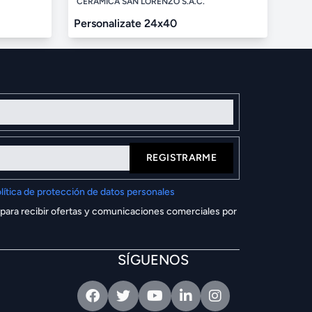
CERÁMICA SAN LORENZO S.A.C.
Personalizate 24x40
REGISTRARME
lítica de protección de datos personales
 para recibir ofertas y comunicaciones comerciales por
SÍGUENOS
Facebook
Twitter
Youtube
Linkedin
Intagram