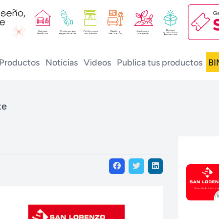
Productos
Noticias
Videos
Publica tus productos
BI
te