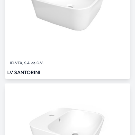
HELVEX, S.A. de C.V.
LV SANTORINI