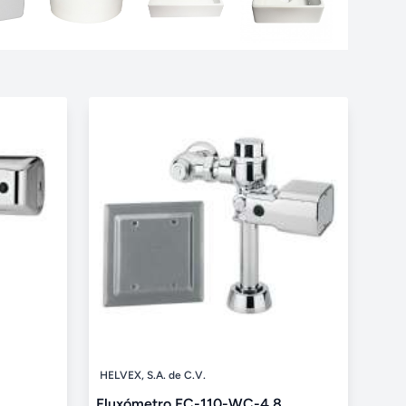
HELVEX, S.A. de C.V.
Fluxómetro FC-110-WC-4.8