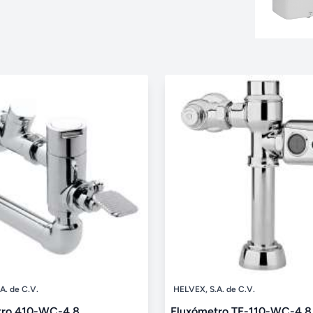
A. de C.V.
HELVEX, S.A. de C.V.
tro 410-WC-4.8
Fluxómetro TF-110-WC-4.8