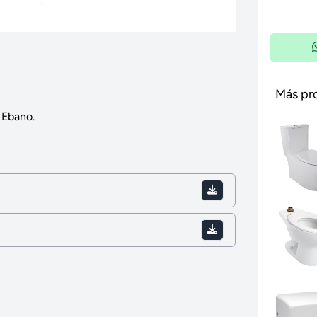
Más pr
 Ebano.