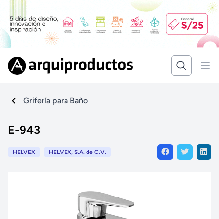
Grifería para Baño
E-943
HELVEX
HELVEX, S.A. de C.V.