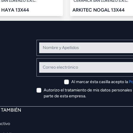
SAN LORENZO S.A.C.
CERÁMICA SAN LORENZO S.A.C.
 HAYA 13X44
ARKITEC NOGAL 13X44
Nombre y Apellidos
Correo electrónico
Al marcar ésta casilla acepto la
Po
Autorizo el tratamiento de mis datos personales
parte de esta empresa.
E TAMBIÉN
ctivo