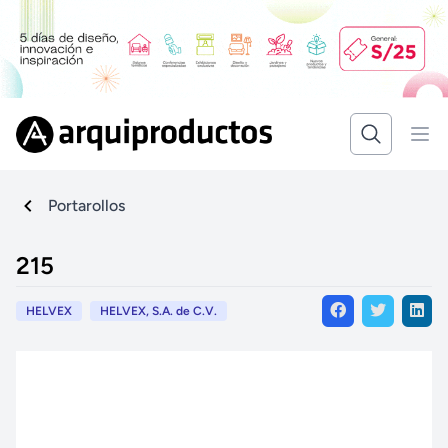
Portarollos
215
HELVEX
HELVEX, S.A. de C.V.