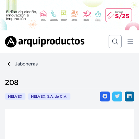
Jaboneras
208
HELVEX
HELVEX, S.A. de C.V.