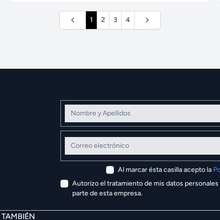
1
2
3
4
Nombre y Apellidos
Correo electrónico
Al marcar ésta casilla acepto la
Po
Autorizo el tratamiento de mis datos personales
parte de esta empresa.
E TAMBIÉN