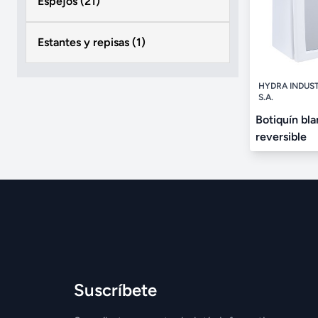
Espejos (21)
Estantes y repisas (1)
HYDRA INDUS
S.A.
Botiquín bla
reversible
Suscríbete