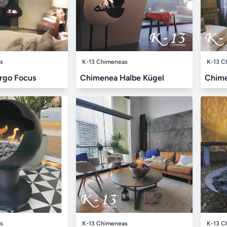
s
K-13 Chimeneas
K-13 C
rgo Focus
Chimenea Halbe Kügel
Chim
s
K-13 Chimeneas
K-13 C