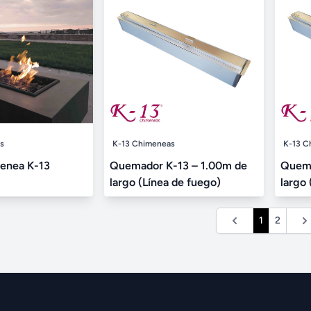
s
K-13 Chimeneas
K-13 C
enea K-13
Quemador K-13 – 1.00m de
Quema
largo (Línea de fuego)
largo 
1
2