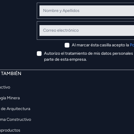
Nombre y Apellidos
Correo electrónico
Al marcar ésta casilla acepto la
Po
Autorizo el tratamiento de mis datos personales
parte de esta empresa.
E TAMBIÉN
ctivo
gía Minera
 de Arquitectura
rma Constructivo
uproductos