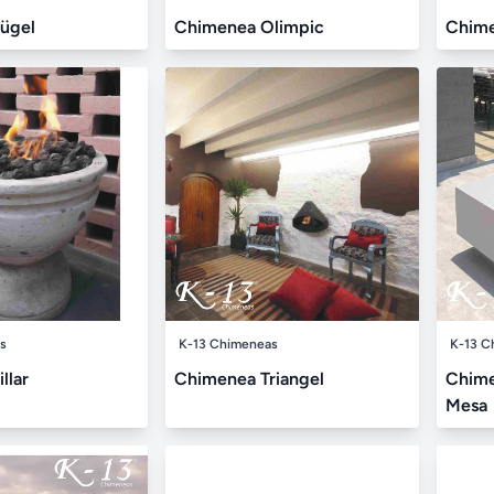
ügel
Chimenea Olimpic
Chime
s
K-13 Chimeneas
K-13 C
llar
Chimenea Triangel
Chime
Mesa