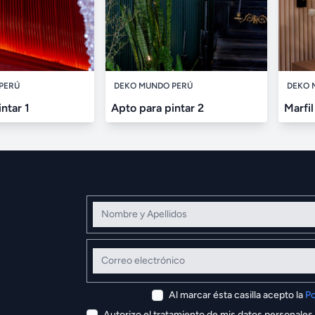
PERÚ
DEKO MUNDO PERÚ
DEKO 
ntar 1
Apto para pintar 2
Marfil
Nombre y Apellidos
Correo electrónico
Al marcar ésta casilla acepto la
Po
Autorizo el tratamiento de mis datos personales