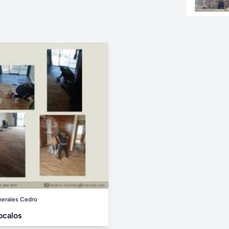
nerales Cedro
ocalos