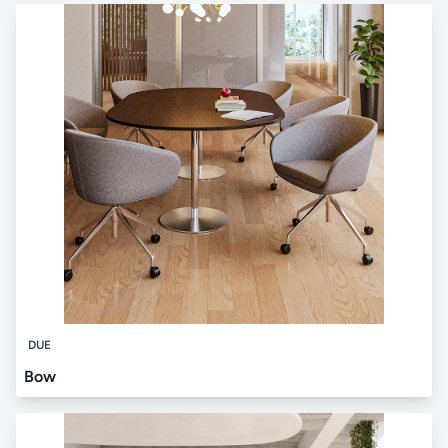
DUE
Bow