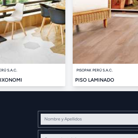
ERÚ S.A.C.
PISOPAK PERÚ S.A.C.
MIXONOMI
PISO LAMINADO
Nombre y Apellidos
Correo electrónico