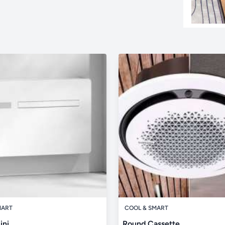
MART
COOL & SMART
ini
Round Cassette