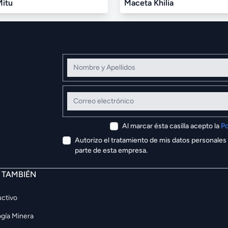
Mitu
Maceta Khilia
Nombre y Apellidos
Correo electrónico
Al marcar ésta casilla acepto la
Po
Autorizo el tratamiento de mis datos personales
parte de esta empresa.
E TAMBIÉN
ctivo
gía Minera