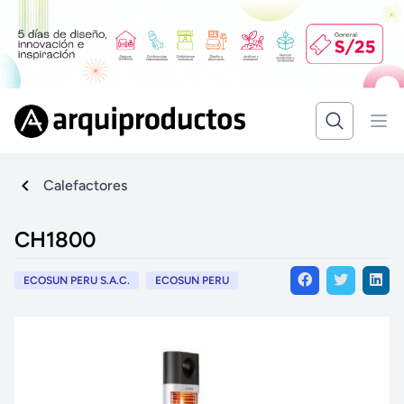
Calefactores
CH1800
ECOSUN PERU S.A.C.
ECOSUN PERU