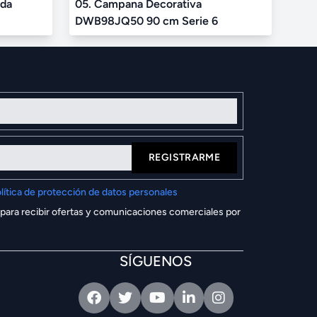
ada
05. Campana Decorativa
DWB98JQ50 90 cm Serie 6
REGISTRARME
lítica de protección de datos personales
 para recibir ofertas y comunicaciones comerciales por
SÍGUENOS
Facebook
Twitter
Youtube
Linkedin
Intagram