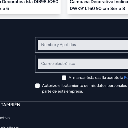
Decorativa Isla DIB98JQ50
Campana Decorativa Inclin
ie 6
DWK91LT60 90 cm Serie 8
Nombre y Apellidos
Correo electrónico
Al marcar ésta casilla acepto la
Po
Autorizo el tratamiento de mis datos personales
parte de esta empresa.
E TAMBIÉN
ctivo