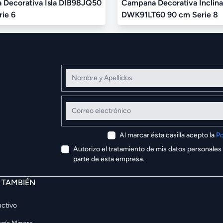
Decorativa Isla DIB98JQ50
Campana Decorativa Inclin
ie 6
DWK91LT60 90 cm Serie 8
Nombre y Apellidos
Correo electrónico
Al marcar ésta casilla acepto la
Po
Autorizo el tratamiento de mis datos personales
parte de esta empresa.
E TAMBIÉN
ctivo