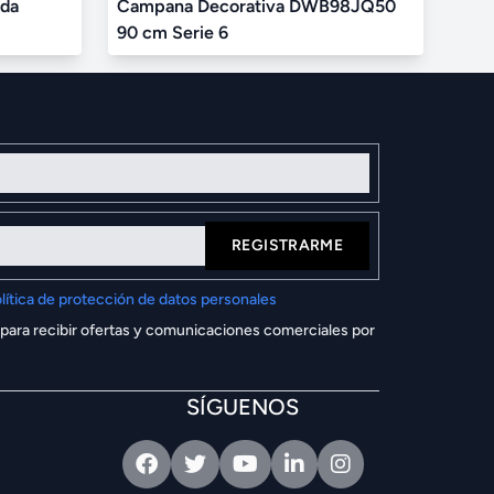
ada
Campana Decorativa DWB98JQ50
90 cm Serie 6
REGISTRARME
lítica de protección de datos personales
 para recibir ofertas y comunicaciones comerciales por
SÍGUENOS
Facebook
Twitter
Youtube
Linkedin
Intagram