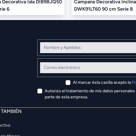
Decorativa Isla DIB98JQ50
Campana Decorativa Inclin
ie 6
DWK91LT60 90 cm Serie 8
Nombre y Apellidos
Correo electrónico
Al marcar ésta casilla acepto la
Po
Autorizo el tratamiento de mis datos personales
parte de esta empresa.
E TAMBIÉN
ctivo