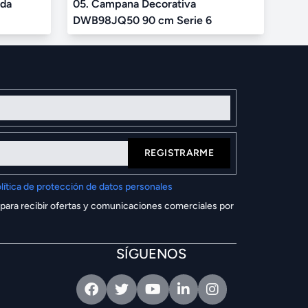
ada
05. Campana Decorativa
DWB98JQ50 90 cm Serie 6
REGISTRARME
lítica de protección de datos personales
 para recibir ofertas y comunicaciones comerciales por
SÍGUENOS
Facebook
Twitter
Youtube
Linkedin
Intagram