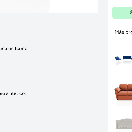
Más pr
ica uniforme.
ro sintetico.