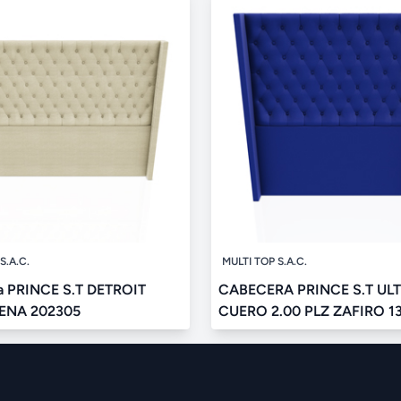
S.A.C.
MULTI TOP S.A.C.
a PRINCE S.T DETROIT
CABECERA PRINCE S.T UL
ENA 202305
CUERO 2.00 PLZ ZAFIRO 1