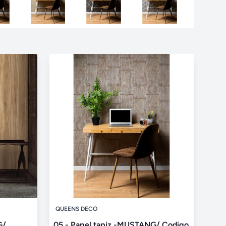
QUEENS DECO
G/
05 - Papel tapiz -MUSTANG/ Codigo