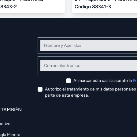
88343-2
Codigo 88341-3
Nombre y Apellidos
Correo electrónico
Al marcar ésta casilla acepto la
Po
Autorizo el tratamiento de mis datos personales
parte de esta empresa.
E TAMBIÉN
ctivo
gía Minera