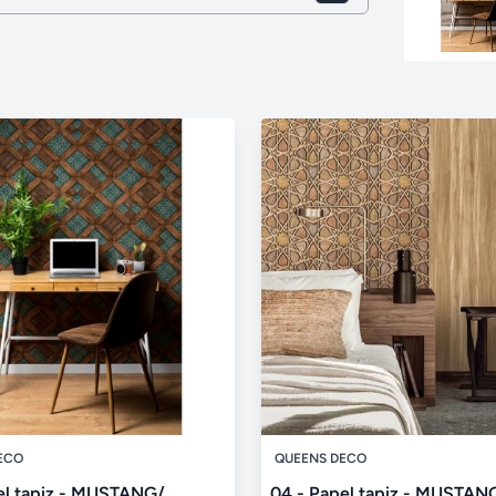
ECO
QUEENS DECO
el tapiz - MUSTANG/
04 - Papel tapiz - MUSTAN