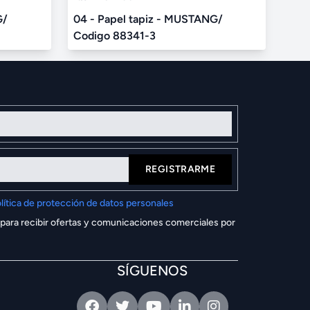
G/
04 - Papel tapiz - MUSTANG/
Codigo 88341-3
REGISTRARME
lítica de protección de datos personales
 para recibir ofertas y comunicaciones comerciales por
SÍGUENOS
Facebook
Twitter
Youtube
Linkedin
Intagram