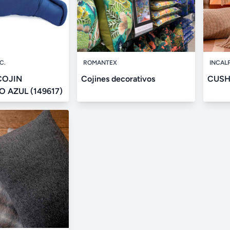
C.
ROMANTEX
INCAL
COJIN
Cojines decorativos
CUSH
 AZUL (149617)