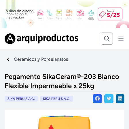
Cerámicos y Porcelanatos
Pegamento SikaCeram®-203 Blanco
Flexible Impermeable x 25kg
SIKA PERÚ S.A.C.
SIKA PERU S.A.C.