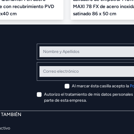
le con recubrimiento PVD
MAXI 78 FX de acero inoxid
x40 cm
satinado 86 x 50 cm
Nombre y Apellidos
Correo electrónico
Al marcar ésta casilla acepto la
Po
Autorizo el tratamiento de mis datos personales
parte de esta empresa.
E TAMBIÉN
ctivo