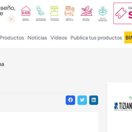
Productos
Noticias
Videos
Publica tus productos
BI
na