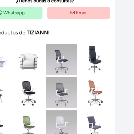
¿Tienes dudas o consultas?
Whatsapp
Email
oductos de
TIZIANNI