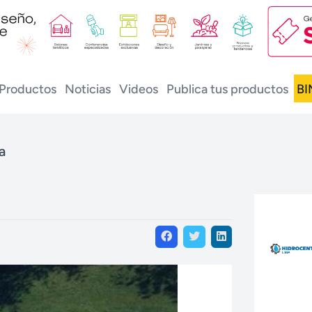
Productos
Noticias
Videos
Publica tus productos
BI
a