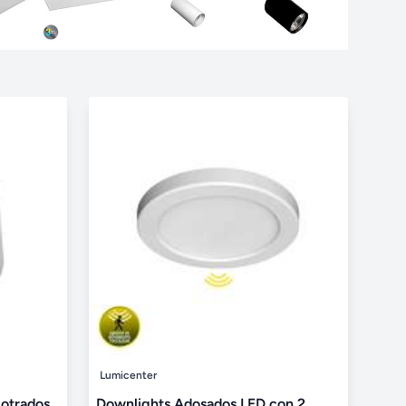
Lumicenter
otrados
Downlights Adosados LED con 2