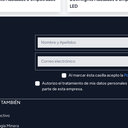
LED
Nombre y Apellidos
Correo electrónico
Al marcar ésta casilla acepto la
Po
Autorizo el tratamiento de mis datos personales
parte de esta empresa.
E TAMBIÉN
ctivo
gía Minera