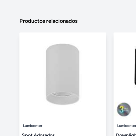
Productos relacionados
Lumicenter
Lumicente
Spot Adosados
Downligh