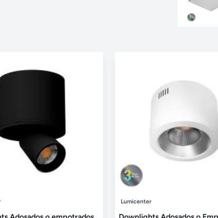
r
Lumicenter
ts Adosados o empotrados
Downlights Adosados o Emp