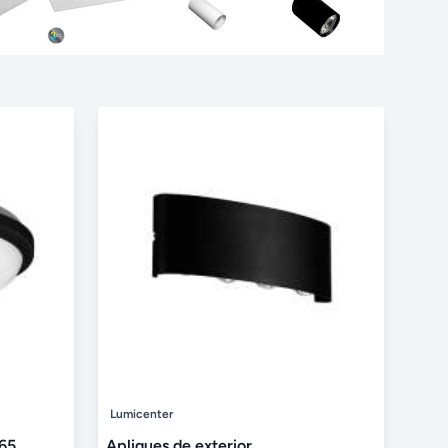
Lumicenter
P65
Apliques de exterior