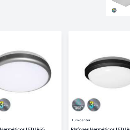
r
Lumicenter
 Herméticos LED IP65
Plafones Herméticos LED I