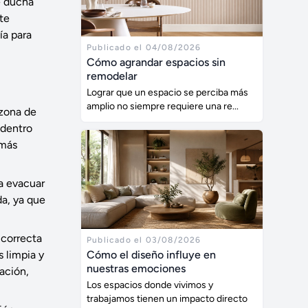
e ducha
te
ía para
Publicado el 04/08/2026
Cómo agrandar espacios sin
remodelar
Lograr que un espacio se perciba más
amplio no siempre requiere una re...
 zona de
 dentro
 más
a evacuar
da, ya que
 correcta
Publicado el 03/08/2026
Cómo el diseño influye en
s limpia y
nuestras emociones
ación,
Los espacios donde vivimos y
trabajamos tienen un impacto directo