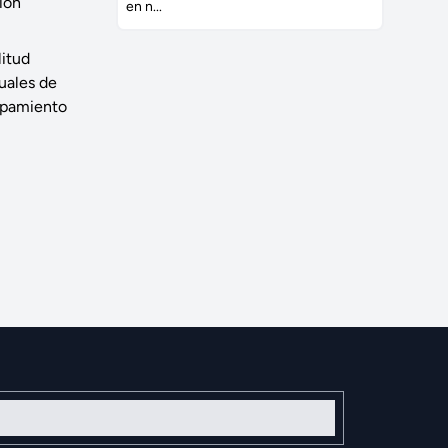
ción
en n...
litud
uales de
ipamiento