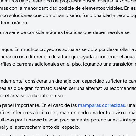
or muros bajos, este tipo de propuesta busca integrar la zona d
emas con la menor cantidad posible de elementos visibles. En es
ndo soluciones que combinan diseño, funcionalidad y tecnolog
ontemporáneo.
e una serie de consideraciones técnicas que deben resolverse
 agua. En muchos proyectos actuales se opta por desarrollar la
generando una diferencia de altura que ayuda a contener el agua
rfiles o barreras adicionales en el piso, logrando una transición
ndamental considerar un drenaje con capacidad suficiente par
ineales o de gran formato suelen ser una alternativa recomenda
 el área seca durante el uso.
papel importante. En el caso de las
mamparas corredizas
, una
rfiles inferiores adicionales, manteniendo una lectura visual má
rolladas por
Lunadec
buscan precisamente potenciar esta integr
ual y el aprovechamiento del espacio.