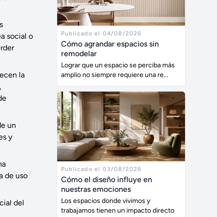
s
Publicado el 04/08/2026
a social o
Cómo agrandar espacios sin
erder
remodelar
Lograr que un espacio se perciba más
recen la
amplio no siempre requiere una re...
,
de
de un
es y
na
Publicado el 03/08/2026
a de uso
Cómo el diseño influye en
nuestras emociones
Los espacios donde vivimos y
ial del
trabajamos tienen un impacto directo