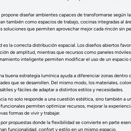
e propone diseñar ambientes capaces de transformarse según la
nan también como espacios de trabajo, cocinas integradas al áre
as soluciones que permiten aprovechar mejor cada rincón sin p
d es la correcta distribución espacial. Los diseños abiertos favo
ión de amplitud, mientras que recursos como paneles móviles
namiento inteligente permiten modificar el uso de un espacio 
a buena estrategia lumínica ayuda a diferenciar zonas dentro 
des que se desarrollen. Del mismo modo, los materiales, color
tiles y fáciles de adaptar a distintos estilos y necesidades.
cia no solo responde a una cuestión estética, sino también a u
ifuncionales permiten optimizar recursos, mejorar la experienci
s formas de vivir y trabajar.
r propuestas donde la flexibilidad se convierte en parte esenc
an funcionalidad, confort y estilo en un mismo espacio.