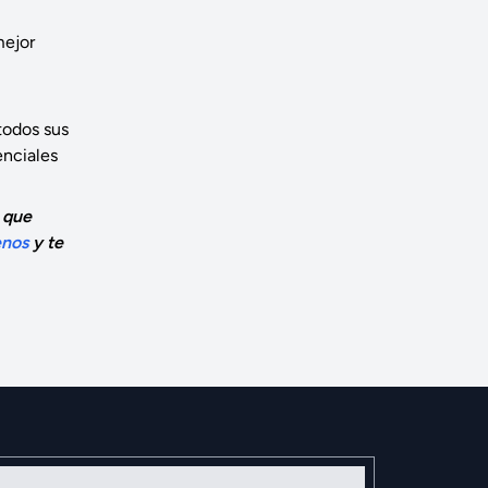
mejor
todos sus
enciales
 que
enos
y te